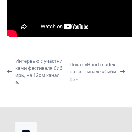
Интервью с участни
Показ «Hand made»
ками фестиваля Сиб
на фестивале «Сиби
ирь, на 12ом канал
рь»
е.